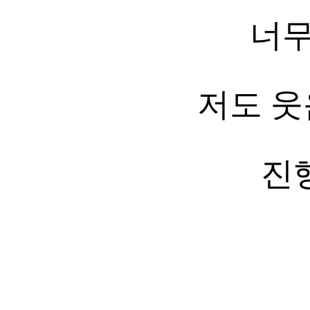
너무
저도 웃
진