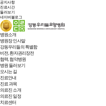
공지사항
진료시간
둘러보기
네이버블로그
병원소개
병원장 인사말
강동우리들의 특별함
비전, 환자권리장전
협력, 협약병원
병원 둘러보기
오시는 길
진료안내
진료 과목
의료진 소개
의료진 일정
치료센터