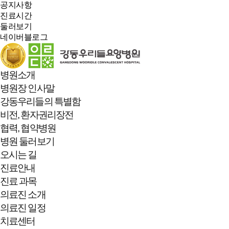
공지사항
진료시간
둘러보기
네이버블로그
병원소개
병원장 인사말
강동우리들의 특별함
비전, 환자권리장전
협력, 협약병원
병원 둘러보기
오시는 길
진료안내
진료 과목
의료진 소개
의료진 일정
치료센터