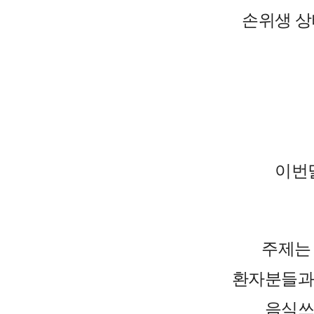
손위생 
이번
주제는 
환자분들과
음식쓰