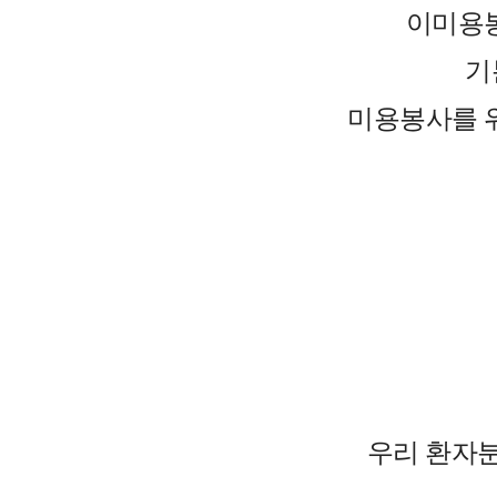
이미용봉
기
미용봉사를 
우리 환자