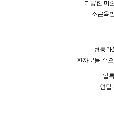
다양한 미
소근육발
협동화
환자분들 손으
알록
연말