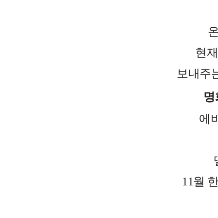
온
현재
보내주는
명
에바
11월