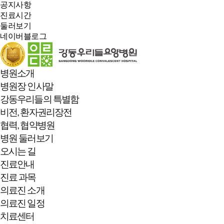
공지사항
진료시간
둘러보기
네이버블로그
병원소개
병원장 인사말
강동우리들의 특별함
비전, 환자권리장전
협력, 협약병원
병원 둘러보기
오시는 길
진료안내
진료 과목
의료진 소개
의료진 일정
치료센터