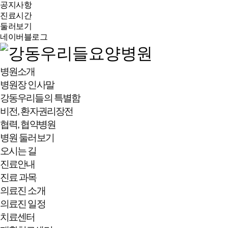
공지사항
진료시간
둘러보기
네이버블로그
병원소개
병원장 인사말
강동우리들의 특별함
비전, 환자권리장전
협력, 협약병원
병원 둘러보기
오시는 길
진료안내
진료 과목
의료진 소개
의료진 일정
치료센터