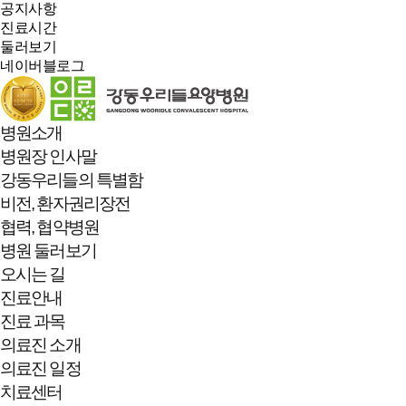
공지사항
진료시간
둘러보기
네이버블로그
병원소개
병원장 인사말
강동우리들의 특별함
비전, 환자권리장전
협력, 협약병원
병원 둘러보기
오시는 길
진료안내
진료 과목
의료진 소개
의료진 일정
치료센터