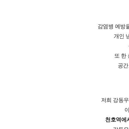
감염병 예방을
개인 
또 한
공간
저희 강동
이
천호역에서