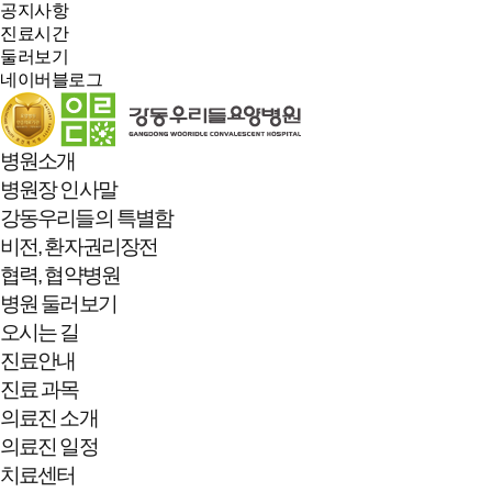
공지사항
진료시간
둘러보기
네이버블로그
병원소개
병원장 인사말
강동우리들의 특별함
비전, 환자권리장전
협력, 협약병원
병원 둘러보기
오시는 길
진료안내
진료 과목
의료진 소개
의료진 일정
치료센터