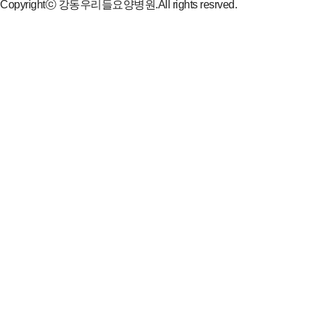
Copyrightⓒ 강동우리들요양병원.All rights resrved.