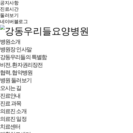
공지사항
진료시간
둘러보기
네이버블로그
병원소개
병원장 인사말
강동우리들의 특별함
비전, 환자권리장전
협력, 협약병원
병원 둘러보기
오시는 길
진료안내
진료 과목
의료진 소개
의료진 일정
치료센터