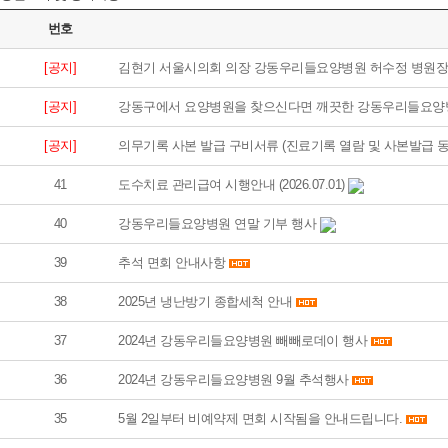
번호
[공지]
김현기 서울시의회 의장 강동우리들요양병원 허수정 병원장
[공지]
강동구에서 요양병원을 찾으신다면 깨끗한 강동우리들요양
[공지]
의무기록 사본 발급 구비서류 (진료기록 열람 및 사본발급 동
41
도수치료 관리급여 시행안내 (2026.07.01)
40
강동우리들요양병원 연말 기부 행사
39
추석 면회 안내사항
38
2025년 냉난방기 종합세척 안내
37
2024년 강동우리들요양병원 빼빼로데이 행사
36
2024년 강동우리들요양병원 9월 추석행사
35
5월 2일부터 비예약제 면회 시작됨을 안내드립니다.